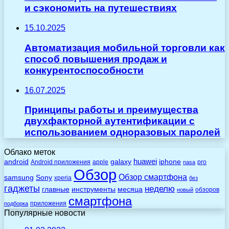
и сэкономить на путешествиях
15.10.2025
Автоматизация мобильной торговли как
способ повышения продаж и
конкурентоспособности
16.07.2025
Принципы работы и преимущества
двухфакторной аутентификации с
использованием одноразовых паролей
Облако меток
huawei
android
galaxy
iphone
Android приложения
apple
pro
nasa
Обзор
Обзор смартфона
Sony
samsung
xperia
без
гаджеты
неделю
главные
инструменты
месяца
обзоров
новый
смартфона
приложения
подборка
Популярные новости