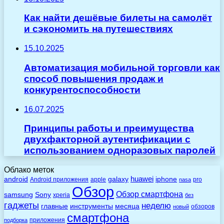
Как найти дешёвые билеты на самолёт
и сэкономить на путешествиях
15.10.2025
Автоматизация мобильной торговли как
способ повышения продаж и
конкурентоспособности
16.07.2025
Принципы работы и преимущества
двухфакторной аутентификации с
использованием одноразовых паролей
Облако меток
huawei
android
galaxy
iphone
Android приложения
apple
pro
nasa
Обзор
Обзор смартфона
Sony
samsung
xperia
без
гаджеты
неделю
главные
инструменты
месяца
обзоров
новый
смартфона
приложения
подборка