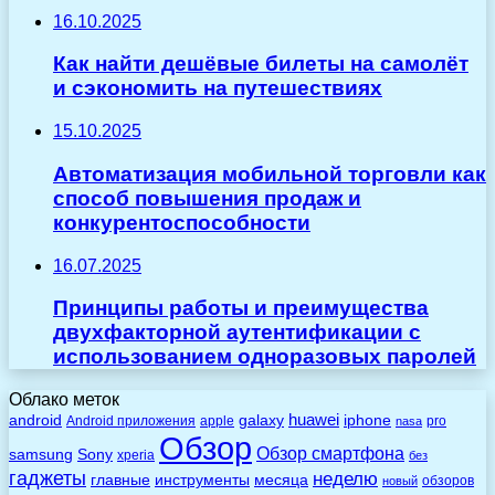
16.10.2025
Как найти дешёвые билеты на самолёт
и сэкономить на путешествиях
15.10.2025
Автоматизация мобильной торговли как
способ повышения продаж и
конкурентоспособности
16.07.2025
Принципы работы и преимущества
двухфакторной аутентификации с
использованием одноразовых паролей
Облако меток
huawei
android
galaxy
iphone
Android приложения
apple
pro
nasa
Обзор
Обзор смартфона
Sony
samsung
xperia
без
гаджеты
неделю
главные
инструменты
месяца
обзоров
новый