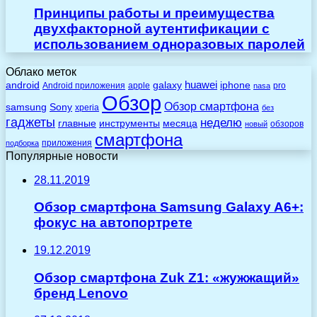
Принципы работы и преимущества
двухфакторной аутентификации с
использованием одноразовых паролей
Облако меток
huawei
android
galaxy
iphone
Android приложения
apple
pro
nasa
Обзор
Обзор смартфона
Sony
samsung
xperia
без
гаджеты
неделю
главные
инструменты
месяца
обзоров
новый
смартфона
приложения
подборка
Популярные новости
28.11.2019
Обзор смартфона Samsung Galaxy A6+:
фокус на автопортрете
19.12.2019
Обзор смартфона Zuk Z1: «жужжащий»
бренд Lenovo