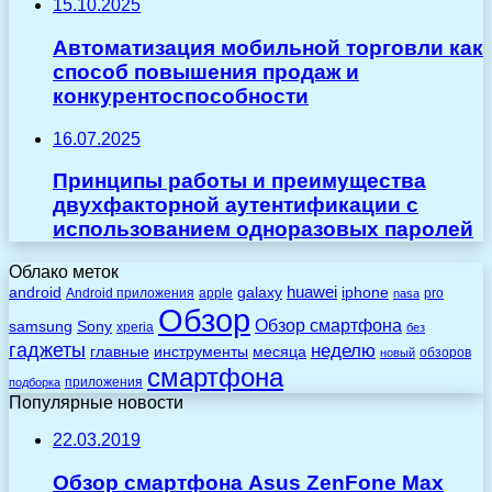
15.10.2025
Автоматизация мобильной торговли как
способ повышения продаж и
конкурентоспособности
16.07.2025
Принципы работы и преимущества
двухфакторной аутентификации с
использованием одноразовых паролей
Облако меток
huawei
android
galaxy
iphone
Android приложения
apple
pro
nasa
Обзор
Обзор смартфона
Sony
samsung
xperia
без
гаджеты
неделю
главные
инструменты
месяца
обзоров
новый
смартфона
приложения
подборка
Популярные новости
22.03.2019
Обзор смартфона Asus ZenFone Max