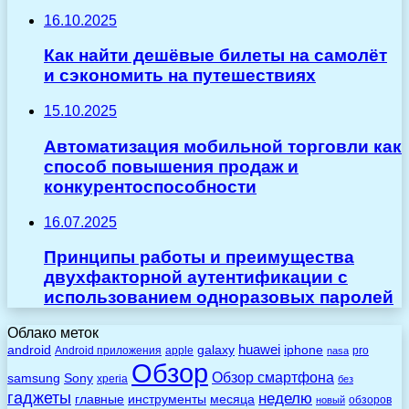
16.10.2025
Как найти дешёвые билеты на самолёт
и сэкономить на путешествиях
15.10.2025
Автоматизация мобильной торговли как
способ повышения продаж и
конкурентоспособности
16.07.2025
Принципы работы и преимущества
двухфакторной аутентификации с
использованием одноразовых паролей
Облако меток
huawei
android
galaxy
iphone
Android приложения
apple
pro
nasa
Обзор
Обзор смартфона
Sony
samsung
xperia
без
гаджеты
неделю
главные
инструменты
месяца
обзоров
новый