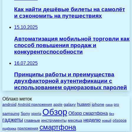
Как найти дешёвые билеты на самолёт
и сэкономить на путешествиях
15.10.2025
Автоматизация мобильной торговли как
способ повышения продаж и
конкурентоспособности
16.07.2025
Принципы работы и преимущества
двухфакторной аутентификации с
использованием одноразовых паролей
Облако меток
huawei
android
galaxy
iphone
Android приложения
apple
pro
nasa
Обзор
Обзор смартфона
Sony
samsung
xperia
без
гаджеты
неделю
главные
инструменты
месяца
обзоров
новый
смартфона
приложения
подборка