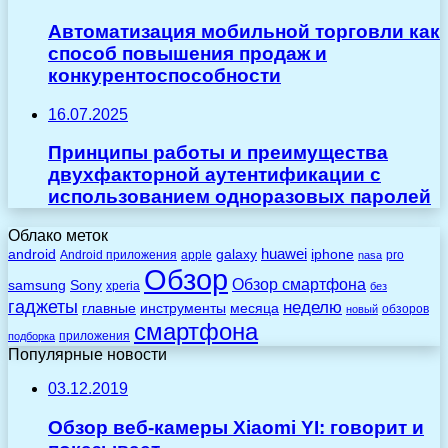
Автоматизация мобильной торговли как
способ повышения продаж и
конкурентоспособности
16.07.2025
Принципы работы и преимущества
двухфакторной аутентификации с
использованием одноразовых паролей
Облако меток
huawei
android
galaxy
iphone
Android приложения
apple
pro
nasa
Обзор
Обзор смартфона
Sony
samsung
xperia
без
гаджеты
неделю
главные
инструменты
месяца
обзоров
новый
смартфона
приложения
подборка
Популярные новости
03.12.2019
Обзор веб-камеры Xiaomi YI: говорит и