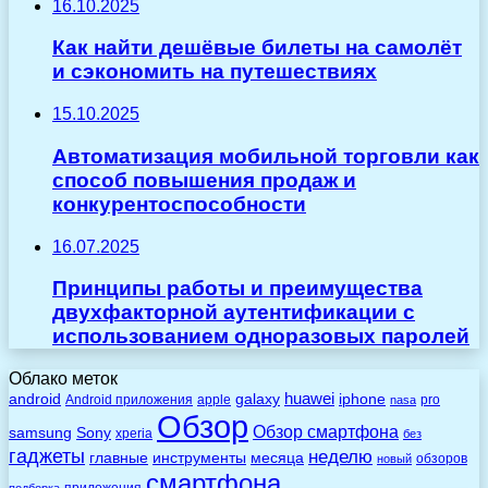
16.10.2025
Как найти дешёвые билеты на самолёт
и сэкономить на путешествиях
15.10.2025
Автоматизация мобильной торговли как
способ повышения продаж и
конкурентоспособности
16.07.2025
Принципы работы и преимущества
двухфакторной аутентификации с
использованием одноразовых паролей
Облако меток
huawei
android
galaxy
iphone
Android приложения
apple
pro
nasa
Обзор
Обзор смартфона
Sony
samsung
xperia
без
гаджеты
неделю
главные
инструменты
месяца
обзоров
новый
смартфона
приложения