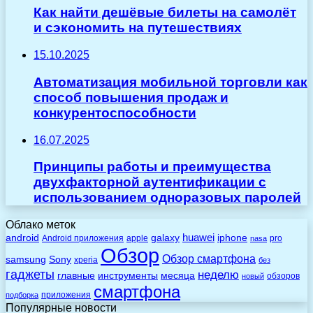
Как найти дешёвые билеты на самолёт
и сэкономить на путешествиях
15.10.2025
Автоматизация мобильной торговли как
способ повышения продаж и
конкурентоспособности
16.07.2025
Принципы работы и преимущества
двухфакторной аутентификации с
использованием одноразовых паролей
Облако меток
huawei
android
galaxy
iphone
Android приложения
apple
pro
nasa
Обзор
Обзор смартфона
Sony
samsung
xperia
без
гаджеты
неделю
главные
инструменты
месяца
обзоров
новый
смартфона
приложения
подборка
Популярные новости