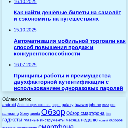
16.10.2025
Как найти дешёвые билеты на самолёт
и сэкономить на путешествиях
15.10.2025
Автоматизация мобильной торговли как
способ повышения продаж и
конкурентоспособности
16.07.2025
Принципы работы и преимущества
двухфакторной аутентификации с
использованием одноразовых паролей
Облако меток
huawei
android
galaxy
iphone
Android приложения
apple
pro
nasa
Обзор
Обзор смартфона
Sony
samsung
xperia
без
гаджеты
неделю
главные
инструменты
месяца
обзоров
новый
смартфона
приложения