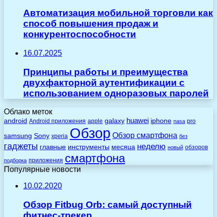
Автоматизация мобильной торговли как
способ повышения продаж и
конкурентоспособности
16.07.2025
Принципы работы и преимущества
двухфакторной аутентификации с
использованием одноразовых паролей
Облако меток
huawei
android
galaxy
iphone
Android приложения
apple
pro
nasa
Обзор
Обзор смартфона
Sony
samsung
xperia
без
гаджеты
неделю
главные
инструменты
месяца
обзоров
новый
смартфона
приложения
подборка
Популярные новости
10.02.2020
Обзор Fitbug Orb: самый доступный
фитнес-трекер