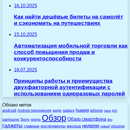
16.10.2025
Как найти дешёвые билеты на самолёт
и сэкономить на путешествиях
15.10.2025
Автоматизация мобильной торговли как
способ повышения продаж и
конкурентоспособности
16.07.2025
Принципы работы и преимущества
двухфакторной аутентификации с
использованием одноразовых паролей
Облако меток
huawei
android
galaxy
iphone
Android приложения
apple
pro
nasa
Обзор
Обзор смартфона
Sony
samsung
xperia
без
гаджеты
неделю
главные
инструменты
месяца
обзоров
новый