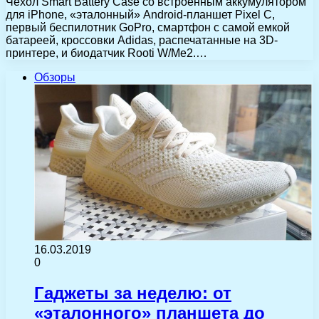
Чехол Smart Battery Case со встроенным аккумулятором
для iPhone, «эталонный» Android-планшет Pixel C,
первый беспилотник GoPro, смартфон с самой емкой
батареей, кроссовки Adidas, распечатанные на 3D-
принтере, и биодатчик Rooti W/Me2.…
Обзоры
16.03.2019
0
Гаджеты за неделю: от
«эталонного» планшета до