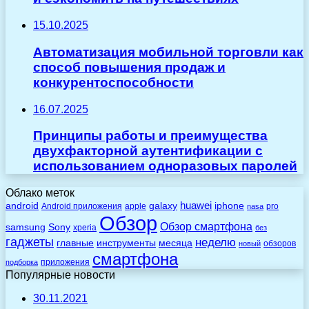
15.10.2025
Автоматизация мобильной торговли как
способ повышения продаж и
конкурентоспособности
16.07.2025
Принципы работы и преимущества
двухфакторной аутентификации с
использованием одноразовых паролей
Облако меток
huawei
android
galaxy
iphone
Android приложения
apple
pro
nasa
Обзор
Обзор смартфона
Sony
samsung
xperia
без
гаджеты
неделю
главные
инструменты
месяца
обзоров
новый
смартфона
приложения
подборка
Популярные новости
30.11.2021