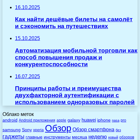
16.10.2025
Как найти дешёвые билеты на самолёт
и сэкономить на путешествиях
15.10.2025
Автоматизация мобильной торговли как
способ повышения продаж и
конкурентоспособности
16.07.2025
Принципы работы и преимущества
двухфакторной аутентификации с
использованием одноразовых паролей
Облако меток
huawei
android
galaxy
iphone
Android приложения
apple
pro
nasa
Обзор
Обзор смартфона
Sony
samsung
xperia
без
гаджеты
неделю
главные
инструменты
месяца
обзоров
новый