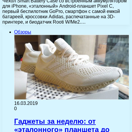
Чехол Smart Battery Case со встроенным аккумулятором
для iPhone, «эталонный» Android-планшет Pixel C,
первый беспилотник GoPro, смартфон с самой емкой
батареей, кроссовки Adidas, распечатанные на 3D-
принтере, и биодатчик Rooti W/Me2.…
Обзоры
16.03.2019
0
Гаджеты за неделю: от
«эталонного» планшета до