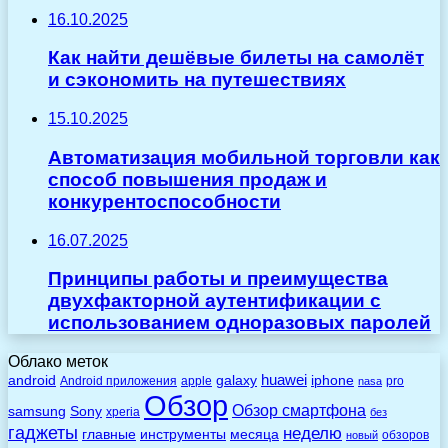
16.10.2025
Как найти дешёвые билеты на самолёт
и сэкономить на путешествиях
15.10.2025
Автоматизация мобильной торговли как
способ повышения продаж и
конкурентоспособности
16.07.2025
Принципы работы и преимущества
двухфакторной аутентификации с
использованием одноразовых паролей
Облако меток
huawei
android
galaxy
iphone
Android приложения
apple
pro
nasa
Обзор
Обзор смартфона
Sony
samsung
xperia
без
гаджеты
неделю
главные
инструменты
месяца
обзоров
новый