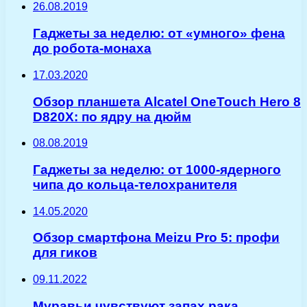
26.08.2019
Гаджеты за неделю: от «умного» фена
до робота-монаха
17.03.2020
Обзор планшета Alcatel OneTouch Hero 8
D820Х: по ядру на дюйм
08.08.2019
Гаджеты за неделю: от 1000-ядерного
чипа до кольца-телохранителя
14.05.2020
Обзор смартфона Meizu Pro 5: профи
для гиков
09.11.2022
Муравьи чувствуют запах рака