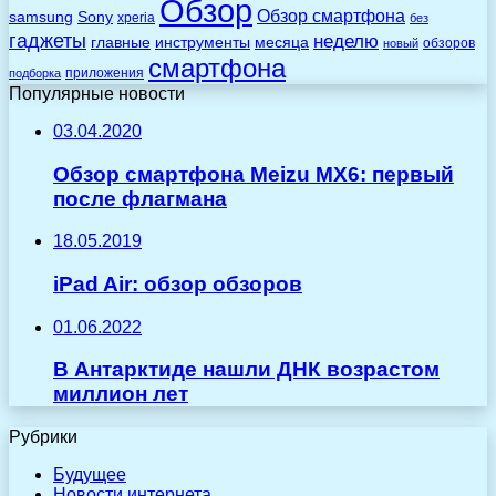
Обзор
Обзор смартфона
Sony
samsung
xperia
без
гаджеты
неделю
главные
инструменты
месяца
обзоров
новый
смартфона
приложения
подборка
Популярные новости
03.04.2020
Обзор смартфона Meizu MX6: первый
после флагмана
18.05.2019
iPad Air: обзор обзоров
01.06.2022
В Антарктиде нашли ДНК возрастом
миллион лет
Рубрики
Будущее
Новости интернета