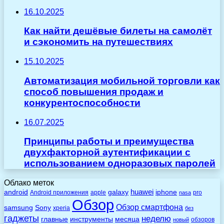
16.10.2025
Как найти дешёвые билеты на самолёт
и сэкономить на путешествиях
15.10.2025
Автоматизация мобильной торговли как
способ повышения продаж и
конкурентоспособности
16.07.2025
Принципы работы и преимущества
двухфакторной аутентификации с
использованием одноразовых паролей
Облако меток
huawei
android
galaxy
iphone
Android приложения
apple
pro
nasa
Обзор
Обзор смартфона
Sony
samsung
xperia
без
гаджеты
неделю
главные
инструменты
месяца
обзоров
новый