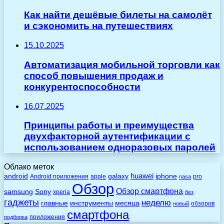
Как найти дешёвые билеты на самолёт
и сэкономить на путешествиях
15.10.2025
Автоматизация мобильной торговли как
способ повышения продаж и
конкурентоспособности
16.07.2025
Принципы работы и преимущества
двухфакторной аутентификации с
использованием одноразовых паролей
Облако меток
huawei
android
galaxy
iphone
Android приложения
apple
pro
nasa
Обзор
Обзор смартфона
Sony
samsung
xperia
без
гаджеты
неделю
главные
инструменты
месяца
обзоров
новый
смартфона
приложения
подборка