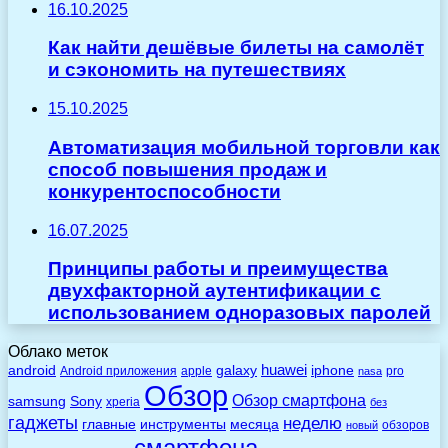
16.10.2025
Как найти дешёвые билеты на самолёт
и сэкономить на путешествиях
15.10.2025
Автоматизация мобильной торговли как
способ повышения продаж и
конкурентоспособности
16.07.2025
Принципы работы и преимущества
двухфакторной аутентификации с
использованием одноразовых паролей
Облако меток
huawei
android
galaxy
iphone
Android приложения
apple
pro
nasa
Обзор
Обзор смартфона
Sony
samsung
xperia
без
гаджеты
неделю
главные
инструменты
месяца
обзоров
новый
смартфона