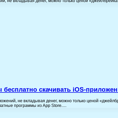
ий, не вкладывая денег, можно только ценой «джейлбрейка
ы бесплатно скачивать iOS-приложе
ложений, не вкладывая денег, можно только ценой «джейл
латные программы из App Store.…