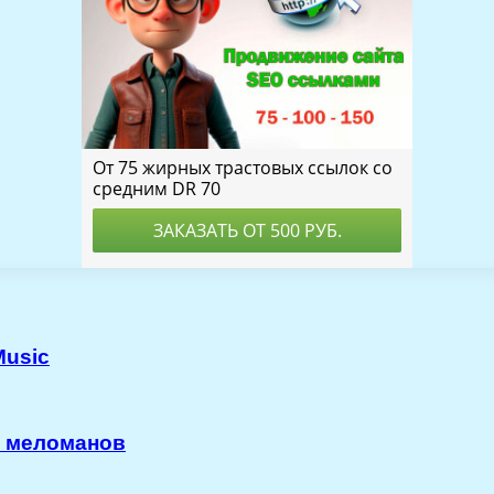
Music
я меломанов