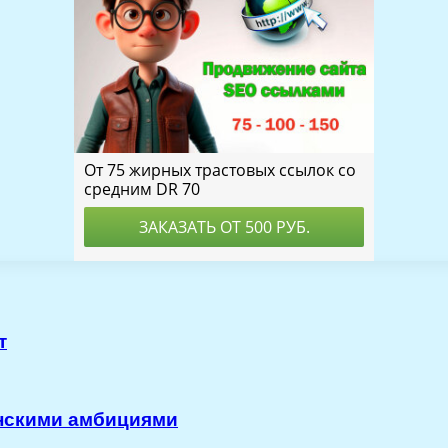
т
анскими амбициями