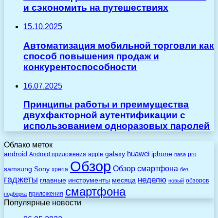
и сэкономить на путешествиях
15.10.2025
Автоматизация мобильной торговли как
способ повышения продаж и
конкурентоспособности
16.07.2025
Принципы работы и преимущества
двухфакторной аутентификации с
использованием одноразовых паролей
Облако меток
huawei
android
galaxy
iphone
Android приложения
apple
pro
nasa
Обзор
Обзор смартфона
Sony
samsung
xperia
без
гаджеты
неделю
главные
инструменты
месяца
обзоров
новый
смартфона
приложения
подборка
Популярные новости