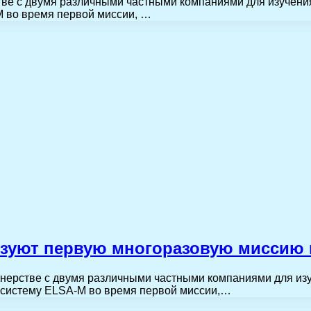
тве с двумя различными частными компаниями для изучения
M во время первой миссии, …
низуют первую многоразовую миссию
тнерстве с двумя различными частными компаниями для из
ю систему ELSA-M во время первой миссии,…