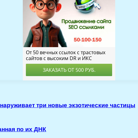
аруживает три новые экзотические частицы
анная по их ДНК