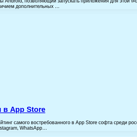
 Android, позволяющий запускать приложения для этой \»о
аличием дополнительных …
 в App Store
тинг самого востребованного в App Store софта среди росс
Instagram, WhatsApp…