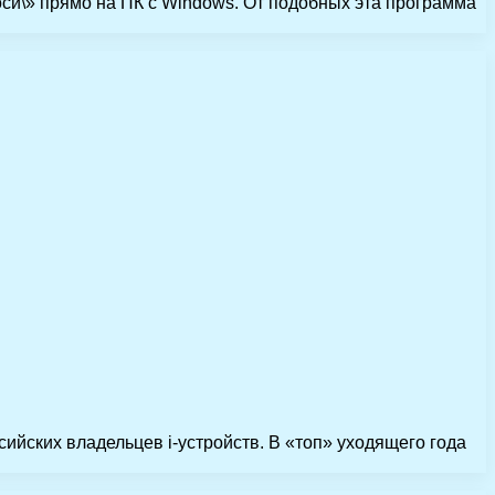
си\» прямо на ПК с Windows. От подобных эта программа
ийских владельцев i-устройств. В «топ» уходящего года