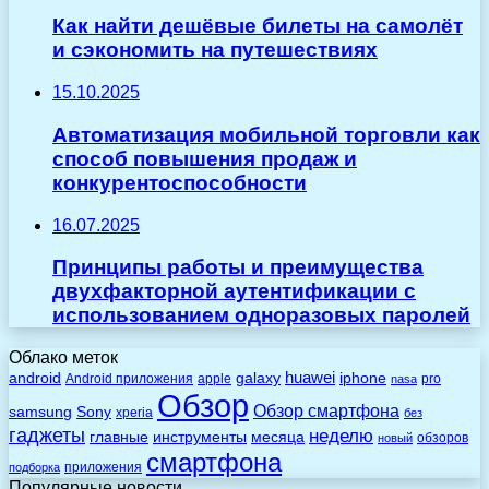
Как найти дешёвые билеты на самолёт
и сэкономить на путешествиях
15.10.2025
Автоматизация мобильной торговли как
способ повышения продаж и
конкурентоспособности
16.07.2025
Принципы работы и преимущества
двухфакторной аутентификации с
использованием одноразовых паролей
Облако меток
huawei
android
galaxy
iphone
Android приложения
apple
pro
nasa
Обзор
Обзор смартфона
Sony
samsung
xperia
без
гаджеты
неделю
главные
инструменты
месяца
обзоров
новый
смартфона
приложения
подборка
Популярные новости