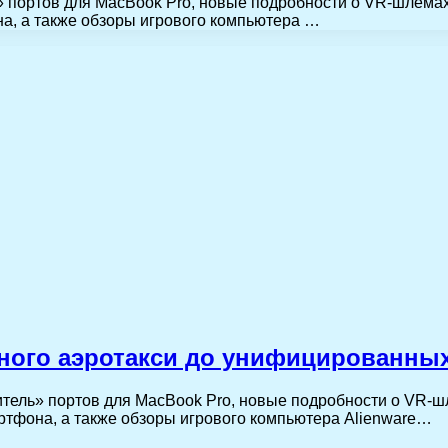
» портов для MacBook Pro, новые подробности о VR-шлема
на, а также обзоры игрового компьютера …
тного аэротакси до унифицированны
итель» портов для MacBook Pro, новые подробности о VR-
ртфона, а также обзоры игрового компьютера Alienware…