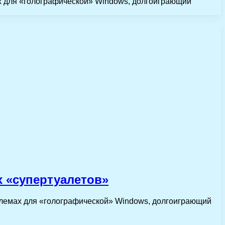
х для «голографической» Windows, долгоиграющий
х «супертуалетов»
шлемах для «голографической» Windows, долгоиграющий