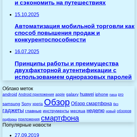
и сэкономить на путешествиях
15.10.2025
Автоматизация мобильной торговли как
способ повышения продаж и
конкурентоспособности
16.07.2025
Принципы работы и преимущества
двухфакторной аутентификации с
использованием одноразовых паролей
Облако меток
huawei
android
galaxy
iphone
Android приложения
apple
pro
nasa
Обзор
Обзор смартфона
Sony
samsung
xperia
без
гаджеты
неделю
главные
инструменты
месяца
обзоров
новый
смартфона
приложения
подборка
Популярные новости
27.09.2019