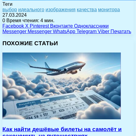
Теги
выбор
идеального
изображения
качества
монитора
27.03.2024
0
Время чтения: 4 мин.
Facebook
X
Pinterest
Вконтакте
Одноклассники
Messenger
Messenger
WhatsApp
Telegram
Viber
Печатать
ПОХОЖИЕ СТАТЬИ
Как найти дешёвые билеты на самолёт и
сэкономить на путешествиях