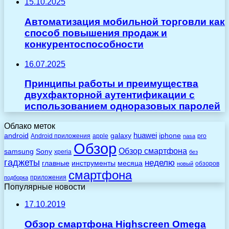
15.10.2025
Автоматизация мобильной торговли как
способ повышения продаж и
конкурентоспособности
16.07.2025
Принципы работы и преимущества
двухфакторной аутентификации с
использованием одноразовых паролей
Облако меток
huawei
android
galaxy
iphone
Android приложения
apple
pro
nasa
Обзор
Обзор смартфона
Sony
samsung
xperia
без
гаджеты
неделю
главные
инструменты
месяца
обзоров
новый
смартфона
приложения
подборка
Популярные новости
17.10.2019
Обзор смартфона Highscreen Omega