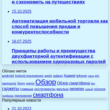
и сэкономить на путешествиях
15.10.2025
Автоматизация мобильной торговли как
способ повышения продаж и
конкурентоспособности
16.07.2025
Принципы работы и преимущества
двухфакторной аутентификации с
использованием одноразовых паролей
Облако меток
huawei
android
galaxy
iphone
Android приложения
apple
pro
nasa
Обзор
Обзор смартфона
Sony
samsung
xperia
без
гаджеты
неделю
главные
инструменты
месяца
обзоров
новый
смартфона
приложения
подборка
Популярные новости
21.10.2022