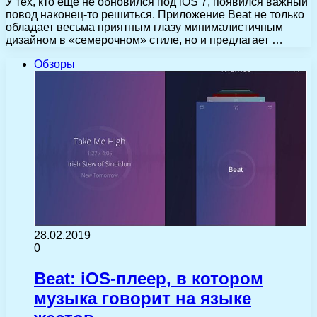
У тех, кто еще не обновился под iOS 7, появился важный
повод наконец-то решиться. Приложение Beat не только
обладает весьма приятным глазу минималистичным
дизайном в «семерочном» стиле, но и предлагает …
Обзоры
28.02.2019
0
Beat: iOS-плеер, в котором
музыка говорит на языке