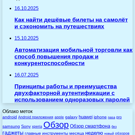
16.10.2025
Как найти дешёвые билеты на самолёт
и сэкономить на путешествиях
15.10.2025
Автоматизация мобильной торговли как
способ повышения продаж и
конкурентоспособности
16.07.2025
Принципы работы и преимущества
двухфакторной аутентификации с
использованием одноразовых паролей
Облако меток
huawei
android
galaxy
iphone
Android приложения
apple
pro
nasa
Обзор
Обзор смартфона
Sony
samsung
xperia
без
гаджеты
неделю
главные
инструменты
месяца
обзоров
новый