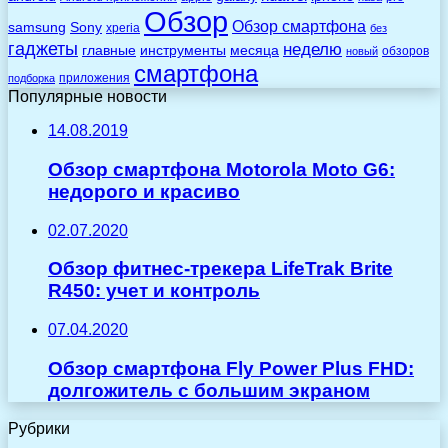
Обзор
Обзор смартфона
Sony
samsung
xperia
без
гаджеты
неделю
главные
инструменты
месяца
обзоров
новый
смартфона
приложения
подборка
Популярные новости
14.08.2019
Обзор смартфона Motorola Moto G6:
недорого и красиво
02.07.2020
Обзор фитнес-трекера LifeTrak Brite
R450: учет и контроль
07.04.2020
Обзор смартфона Fly Power Plus FHD:
долгожитель с большим экраном
Рубрики