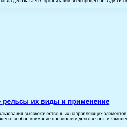
 когда дело касается организации всех процессов. Один и
т …
 рельсы их виды и применение
пользования высококачественных направляющих элементов
ляется особое внимание прочности и долговечности компл