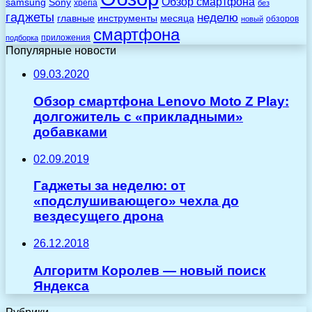
Обзор смартфона
Sony
samsung
xperia
без
гаджеты
неделю
главные
инструменты
месяца
обзоров
новый
смартфона
приложения
подборка
Популярные новости
09.03.2020
Обзор смартфона Lenovo Moto Z Play:
долгожитель с «прикладными»
добавками
02.09.2019
Гаджеты за неделю: от
«подслушивающего» чехла до
вездесущего дрона
26.12.2018
Алгоритм Королев — новый поиск
Яндекса