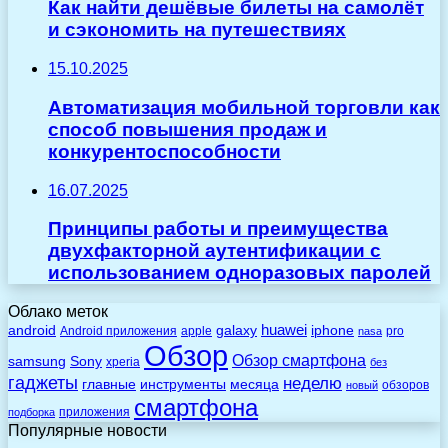
Как найти дешёвые билеты на самолёт
и сэкономить на путешествиях
15.10.2025
Автоматизация мобильной торговли как
способ повышения продаж и
конкурентоспособности
16.07.2025
Принципы работы и преимущества
двухфакторной аутентификации с
использованием одноразовых паролей
Облако меток
huawei
android
galaxy
iphone
Android приложения
apple
pro
nasa
Обзор
Обзор смартфона
Sony
samsung
xperia
без
гаджеты
неделю
главные
инструменты
месяца
обзоров
новый
смартфона
приложения
подборка
Популярные новости