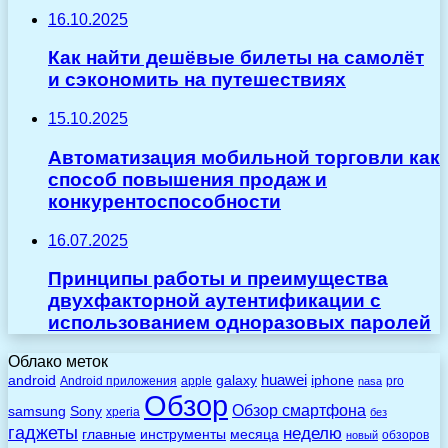
16.10.2025
Как найти дешёвые билеты на самолёт
и сэкономить на путешествиях
15.10.2025
Автоматизация мобильной торговли как
способ повышения продаж и
конкурентоспособности
16.07.2025
Принципы работы и преимущества
двухфакторной аутентификации с
использованием одноразовых паролей
Облако меток
huawei
android
galaxy
iphone
Android приложения
apple
pro
nasa
Обзор
Обзор смартфона
Sony
samsung
xperia
без
гаджеты
неделю
главные
инструменты
месяца
обзоров
новый