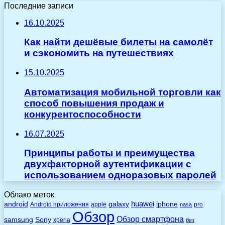
Последние записи
16.10.2025
Как найти дешёвые билеты на самолёт
и сэкономить на путешествиях
15.10.2025
Автоматизация мобильной торговли как
способ повышения продаж и
конкурентоспособности
16.07.2025
Принципы работы и преимущества
двухфакторной аутентификации с
использованием одноразовых паролей
Облако меток
huawei
android
galaxy
iphone
Android приложения
apple
pro
nasa
Обзор
Обзор смартфона
Sony
samsung
xperia
без