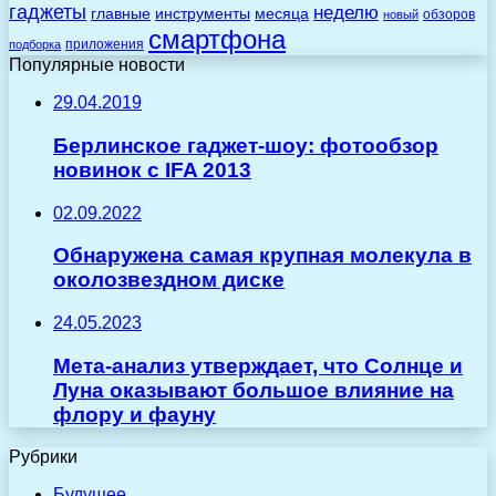
гаджеты
неделю
главные
инструменты
месяца
обзоров
новый
смартфона
приложения
подборка
Популярные новости
29.04.2019
Берлинское гаджет-шоу: фотообзор
новинок с IFA 2013
02.09.2022
Обнаружена самая крупная молекула в
околозвездном диске
24.05.2023
Мета-анализ утверждает, что Солнце и
Луна оказывают большое влияние на
флору и фауну
Рубрики
Будущее