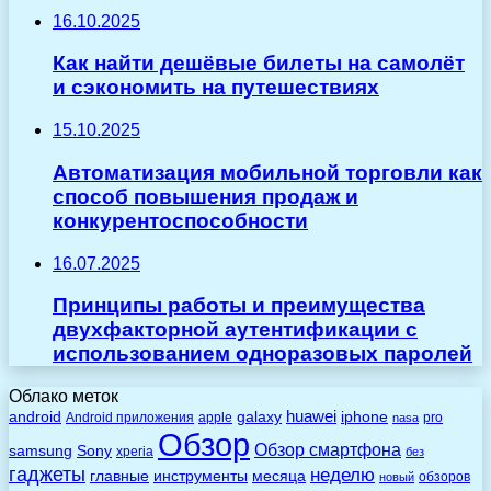
16.10.2025
Как найти дешёвые билеты на самолёт
и сэкономить на путешествиях
15.10.2025
Автоматизация мобильной торговли как
способ повышения продаж и
конкурентоспособности
16.07.2025
Принципы работы и преимущества
двухфакторной аутентификации с
использованием одноразовых паролей
Облако меток
huawei
android
galaxy
iphone
Android приложения
apple
pro
nasa
Обзор
Обзор смартфона
Sony
samsung
xperia
без
гаджеты
неделю
главные
инструменты
месяца
обзоров
новый