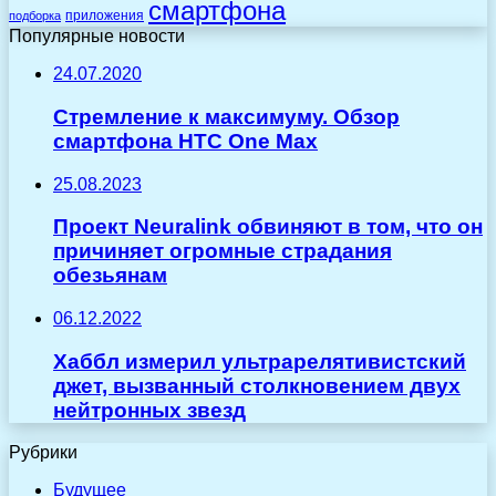
смартфона
приложения
подборка
Популярные новости
24.07.2020
Стремление к максимуму. Обзор
смартфона HTC One Max
25.08.2023
Проект Neuralink обвиняют в том, что он
причиняет огромные страдания
обезьянам
06.12.2022
Хаббл измерил ультрарелятивистский
джет, вызванный столкновением двух
нейтронных звезд
Рубрики
Будущее