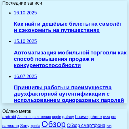
Последние записи
16.10.2025
Как найти дешёвые билеты на самолёт
и сэкономить на путешествиях
15.10.2025
Автоматизация мобильной торговли как
способ повышения продаж и
конкурентоспособности
16.07.2025
Принципы работы и преимущества
двухфакторной аутентификации с
использованием одноразовых паролей
Облако меток
huawei
android
galaxy
iphone
Android приложения
apple
pro
nasa
Обзор
Обзор смартфона
Sony
samsung
xperia
без