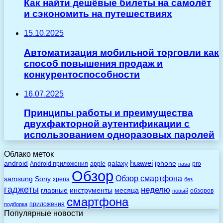
Как найти дешёвые билеты на самолёт
и сэкономить на путешествиях
15.10.2025
Автоматизация мобильной торговли как
способ повышения продаж и
конкурентоспособности
16.07.2025
Принципы работы и преимущества
двухфакторной аутентификации с
использованием одноразовых паролей
Облако меток
huawei
android
galaxy
iphone
Android приложения
apple
pro
nasa
Обзор
Обзор смартфона
Sony
samsung
xperia
без
гаджеты
неделю
главные
инструменты
месяца
обзоров
новый
смартфона
приложения
подборка
Популярные новости