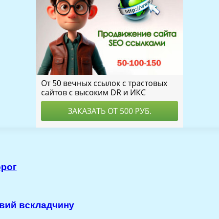
орог
твий вскладчину