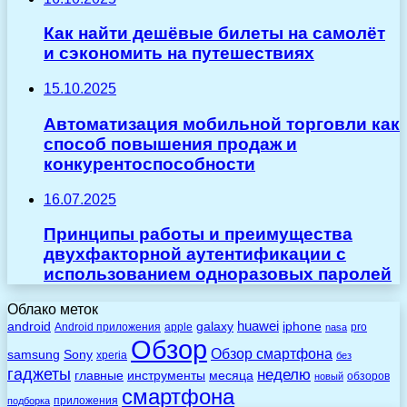
Как найти дешёвые билеты на самолёт
и сэкономить на путешествиях
15.10.2025
Автоматизация мобильной торговли как
способ повышения продаж и
конкурентоспособности
16.07.2025
Принципы работы и преимущества
двухфакторной аутентификации с
использованием одноразовых паролей
Облако меток
huawei
android
galaxy
iphone
Android приложения
apple
pro
nasa
Обзор
Обзор смартфона
Sony
samsung
xperia
без
гаджеты
неделю
главные
инструменты
месяца
обзоров
новый
смартфона
приложения
подборка