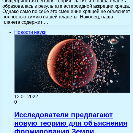
Общепринятая сегодня теория гласит, что наша планета
образовалась в результате астероидной аккреции хряща.
Однако само по себе это смешение хрящей не объясняет
полностью химию нашей планеты. Наконец, наша
планета содержит …
Новости науки
13.01.2022
0
Исследователи предлагают
новую теорию для объяснения
формирования Земли