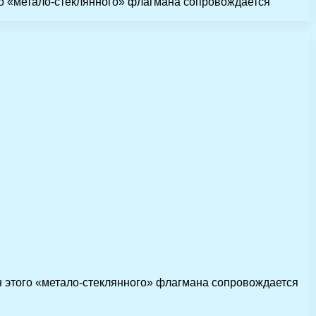
го «метало-стеклянного» флагмана сопровождается
н этого «метало-стеклянного» флагмана сопровождается