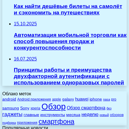
Как найти дешёвые билеты на самолёт
и сэкономить на путешествиях
15.10.2025
Автоматизация мобильной торговли как
способ повышения продаж и
конкурентоспособности
16.07.2025
Принципы работы и преимущества
двухфакторной аутентификации с
использованием одноразовых паролей
Облако меток
huawei
android
galaxy
iphone
Android приложения
apple
pro
nasa
Обзор
Обзор смартфона
Sony
samsung
xperia
без
гаджеты
неделю
главные
инструменты
месяца
обзоров
новый
смартфона
приложения
подборка
Популярные новости