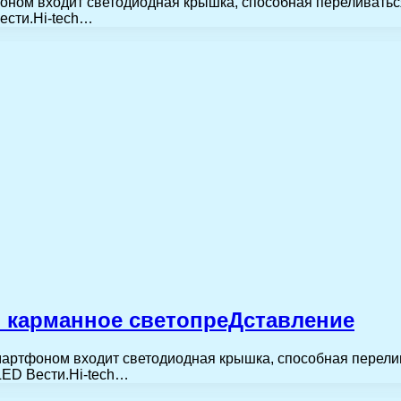
оном входит светодиодная крышка, способная переливаться
ести.Hi-tech…
: карманное светопреДставление
мартфоном входит светодиодная крышка, способная перелив
LED Вести.Hi-tech…