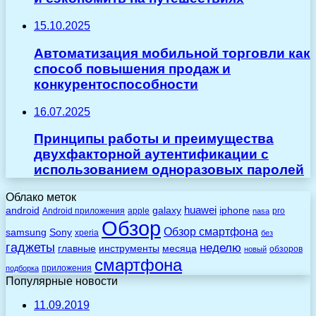
15.10.2025
Автоматизация мобильной торговли как
способ повышения продаж и
конкурентоспособности
16.07.2025
Принципы работы и преимущества
двухфакторной аутентификации с
использованием одноразовых паролей
Облако меток
huawei
android
galaxy
iphone
Android приложения
apple
pro
nasa
Обзор
Обзор смартфона
Sony
samsung
xperia
без
гаджеты
неделю
главные
инструменты
месяца
обзоров
новый
смартфона
приложения
подборка
Популярные новости
11.09.2019