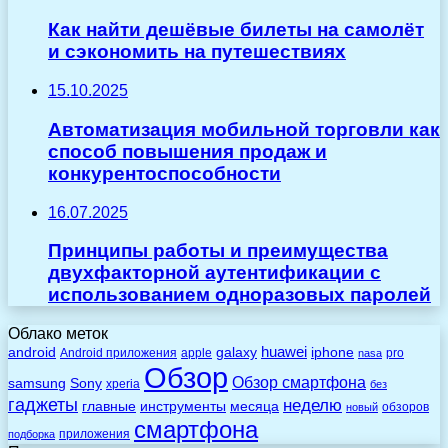
Как найти дешёвые билеты на самолёт
и сэкономить на путешествиях
15.10.2025
Автоматизация мобильной торговли как
способ повышения продаж и
конкурентоспособности
16.07.2025
Принципы работы и преимущества
двухфакторной аутентификации с
использованием одноразовых паролей
Облако меток
huawei
android
galaxy
iphone
Android приложения
apple
pro
nasa
Обзор
Обзор смартфона
Sony
samsung
xperia
без
гаджеты
неделю
главные
инструменты
месяца
обзоров
новый
смартфона
приложения
подборка