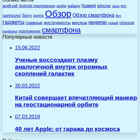
huawei
android
galaxy
iphone
Android приложения
apple
pro
nasa
Обзор
Обзор смартфона
Sony
samsung
xperia
без
гаджеты
неделю
главные
инструменты
месяца
обзоров
новый
смартфона
приложения
подборка
Популярные новости
15.06.2022
Ученые воссоздают плазму
аналогичной внутри огромных
скоплений галактик
30.03.2022
Китай совершает впечатляющий маневр
на геостационарной орбите
07.03.2019
40 лет Apple: от гаража до космоса