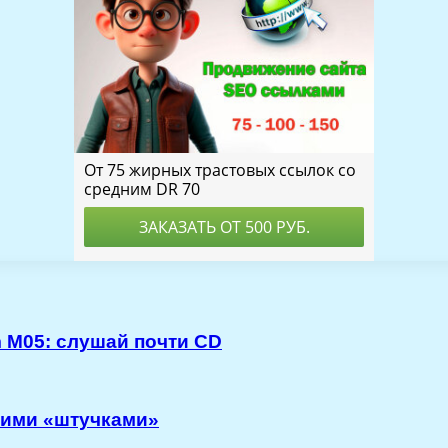
M05: слушай почти CD
кими «штучками»