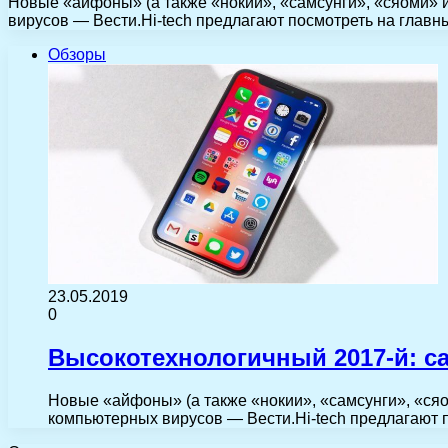
Новые «айфоны» (а также «нокии», «самсунги», «сяоми» 
вирусов — Вести.Hi-tech предлагают посмотреть на глав
Обзоры
23.05.2019
0
Высокотехнологичный 2017-й: са
Новые «айфоны» (а также «нокии», «самсунги», «сяо
компьютерных вирусов — Вести.Hi-tech предлагают 