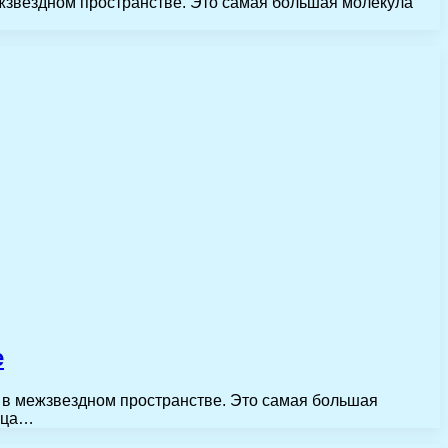
жзвездном пространстве. Это самая большая молекула
е
 в межзвездном пространстве. Это самая большая
льца…