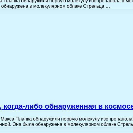
са Планка обнаружили первую молекулу изопропанола в ме
а обнаружена в молекулярном облаке Стрельца …
 когда-либо обнаруженная в космос
и Макса Планка обнаружили первую молекулу изопропанола
енной. Она была обнаружена в молекулярном облаке Стре